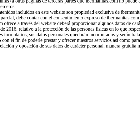
inks) a otras páginas de terceras partes que ibermanitas.com no puede 
erceros.
tenidos incluidos en este website son propiedad exclusiva de ibermanita
parcial, debe contar con el consentimiento expreso de ibermanitas.com
m ofrece a través del website deberá proporcionar algunos datos de car
2016, relativo a la protección de las personas físicas en lo que respecta
s formularios, sus datos personales quedarán incorporados y serán trata
con el fin de poderle prestar y ofrecer nuestros servicios así como par
ancelación y oposición de sus datos de carácter personal, manera gratui