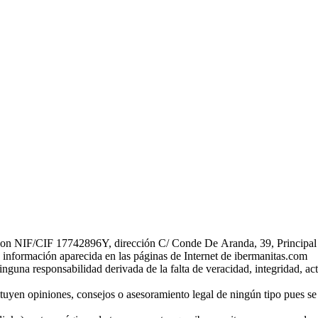
o con NIF/CIF 17742896Y, dirección C/ Conde De Aranda, 39, Principa
la información aparecida en las páginas de Internet de ibermanitas.com
nguna responsabilidad derivada de la falta de veracidad, integridad, ac
uyen opiniones, consejos o asesoramiento legal de ningún tipo pues se 