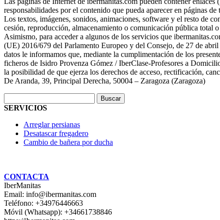
Las páginas de Internet de ibermanitas.com pueden contener enlaces (l
responsabilidades por el contenido que pueda aparecer en páginas de t
Los textos, imágenes, sonidos, animaciones, software y el resto de con
cesión, reproducción, almacenamiento o comunicación pública total o 
Asimismo, para acceder a algunos de los servicios que ibermanitas.co
(UE) 2016/679 del Parlamento Europeo y del Consejo, de 27 de abril de 
datos le informamos que, mediante la cumplimentación de los presente
ficheros de Isidro Provenza Gómez / IberClase-Profesores a Domicilio 
la posibilidad de que ejerza los derechos de acceso, rectificación, c
De Aranda, 39, Principal Derecha, 50004 – Zaragoza (Zaragoza)
Buscar:
SERVICIOS
Arreglar persianas
Desatascar fregadero
Cambio de bañera por ducha
CONTACTA
IberManitas
Email:
info@ibermanitas.com
Teléfono:
+34976446663
Móvil (Whatsapp):
+34661738846