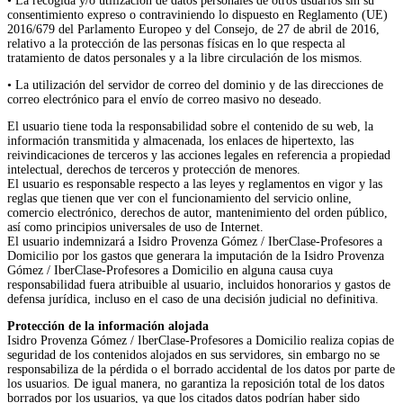
• La recogida y/o utilización de datos personales de otros usuarios sin su
consentimiento expreso o contraviniendo lo dispuesto en Reglamento (UE)
2016/679 del Parlamento Europeo y del Consejo, de 27 de abril de 2016,
relativo a la protección de las personas físicas en lo que respecta al
tratamiento de datos personales y a la libre circulación de los mismos.
• La utilización del servidor de correo del dominio y de las direcciones de
correo electrónico para el envío de correo masivo no deseado.
El usuario tiene toda la responsabilidad sobre el contenido de su web, la
información transmitida y almacenada, los enlaces de hipertexto, las
reivindicaciones de terceros y las acciones legales en referencia a propiedad
intelectual, derechos de terceros y protección de menores.
El usuario es responsable respecto a las leyes y reglamentos en vigor y las
reglas que tienen que ver con el funcionamiento del servicio online,
comercio electrónico, derechos de autor, mantenimiento del orden público,
así como principios universales de uso de Internet.
El usuario indemnizará a Isidro Provenza Gómez / IberClase-Profesores a
Domicilio por los gastos que generara la imputación de la Isidro Provenza
Gómez / IberClase-Profesores a Domicilio en alguna causa cuya
responsabilidad fuera atribuible al usuario, incluidos honorarios y gastos de
defensa jurídica, incluso en el caso de una decisión judicial no definitiva.
Protección de la información alojada
Isidro Provenza Gómez / IberClase-Profesores a Domicilio realiza copias de
seguridad de los contenidos alojados en sus servidores, sin embargo no se
responsabiliza de la pérdida o el borrado accidental de los datos por parte de
los usuarios. De igual manera, no garantiza la reposición total de los datos
borrados por los usuarios, ya que los citados datos podrían haber sido