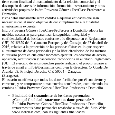
tiene como finalidad el mantenimiento de la relación comercial y el
desempeño de tareas de información, formación, asesoramiento y otras
actividades propias de Isidro Provenza Gómez / IberClase-Profesores a
Domicilio.
Estos datos únicamente serán cedidos a aquellas entidades que sean
necesarias con el único objetivo de dar cumplimiento a la finalidad
anteriormente expuesta.
Isidro Provenza Gómez / IberClase-Profesores a Domicilio adopta las
medidas necesarias para garantizar la seguridad, integridad y
confidencialidad de los datos conforme a lo dispuesto en el Reglamento
(UE) 2016/679 del Parlamento Europeo y del Consejo, de 27 de abril de
2016, relativo a la protección de las personas físicas en lo que respecta
al tratamiento de datos personales y a la libre circulación de los mismos.
El usuario podrá en cualquier momento ejercitar los derechos de acceso,
oposición, rectificación y cancelación reconocidos en el citado Reglamento
(UE). El ejercicio de estos derechos puede realizarlo el propio usuario a
través de email a: info@ibermanitas.com o en la dirección: C/ Conde De
Aranda, 39, Principal Derecha, C.P. 50004 – Zaragoza
(Zaragoza).
El usuario manifiesta que todos los datos facilitados por él son ciertos y
correctos, y se compromete a mantenerlos actualizados, comunicando los
cambios a Isidro Provenza Gómez / IberClase-Profesores a Domicilio
Finalidad del tratamiento de los datos personales:
¿Con qué finalidad trataremos tus datos personales?
En Isidro Provenza Gómez / IberClase-Profesores a Domicilio,
trataremos tus datos personales recabados a través del Sitio Web:
www.iberclase.com, con las siguientes finalidades: