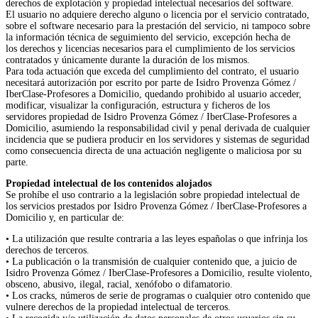
derechos de explotación y propiedad intelectual necesarios del software.
El usuario no adquiere derecho alguno o licencia por el servicio contratado,
sobre el software necesario para la prestación del servicio, ni tampoco sobre
la información técnica de seguimiento del servicio, excepción hecha de
los derechos y licencias necesarios para el cumplimiento de los servicios
contratados y únicamente durante la duración de los mismos.
Para toda actuación que exceda del cumplimiento del contrato, el usuario
necesitará autorización por escrito por parte de Isidro Provenza Gómez /
IberClase-Profesores a Domicilio, quedando prohibido al usuario acceder,
modificar, visualizar la configuración, estructura y ficheros de los
servidores propiedad de Isidro Provenza Gómez / IberClase-Profesores a
Domicilio, asumiendo la responsabilidad civil y penal derivada de cualquier
incidencia que se pudiera producir en los servidores y sistemas de seguridad
como consecuencia directa de una actuación negligente o maliciosa por su
parte.
Propiedad intelectual de los contenidos alojados
Se prohíbe el uso contrario a la legislación sobre propiedad intelectual de
los servicios prestados por Isidro Provenza Gómez / IberClase-Profesores a
Domicilio y, en particular de:
• La utilización que resulte contraria a las leyes españolas o que infrinja los
derechos de terceros.
• La publicación o la transmisión de cualquier contenido que, a juicio de
Isidro Provenza Gómez / IberClase-Profesores a Domicilio, resulte violento,
obsceno, abusivo, ilegal, racial, xenófobo o difamatorio.
• Los cracks, números de serie de programas o cualquier otro contenido que
vulnere derechos de la propiedad intelectual de terceros.